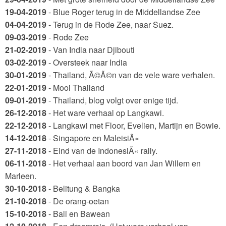
19-04-2019
- Blue Roger terug in de Middellandse Zee
04-04-2019
- Terug in de Rode Zee, naar Suez.
09-03-2019
- Rode Zee
21-02-2019
- Van India naar Djibouti
03-02-2019
- Oversteek naar India
30-01-2019
- Thailand, Ã©Ã©n van de vele ware verhalen.
22-01-2019
- Mooi Thailand
09-01-2019
- Thailand, blog volgt over enige tijd.
26-12-2018
- Het ware verhaal op Langkawi.
22-12-2018
- Langkawi met Floor, Evelien, Martijn en Bowie.
14-12-2018
- Singapore en MaleisiÃ«
27-11-2018
- Eind van de IndonesiÃ« rally.
06-11-2018
- Het verhaal aan boord van Jan Willem en
Marleen.
30-10-2018
- Belitung & Bangka
21-10-2018
- De orang-oetan
15-10-2018
- Bali en Bawean