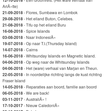
12-10-2018
- Een droomreis. (Het ware verhaal van
AriÃ«tte)
21-09-2018
- Flores, Sumbawa en Lombok
29-08-2018
- Het eiland Buton, Celebes.
21-08-2018
- Tifu op het eiland Buru
16-08-2018
- Spice Islands
03-08-2018
- Naar IndonesiÃ«
19-07-2018
- Op naar T.I.(Thursday Island)
14-07-2018
- Cairns
16-06-2018
- Whitsunday Islands en Magnetic Island.
04-06-2018
- Op weg naar de Whitsunday Islands
04-06-2018
- Het (ware) verhaal van Marjan en Theun.
22-05-2018
- In noordelijke richting langs de kust richting
Fraser Island
14-05-2018
- Reparaties aan boord, familie aan boord
06-05-2018
- We are back!
03-11-2017
- AustraliÃ« !
17-10-2017
- Nieuw CaledoniÃ«