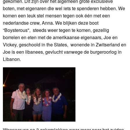
gekomen. Dit zijn over het algemeen grote exclusieve
boten, met eigenaren die wel iets te spenderen hebben. We
komen een leuk stel mensen tegen ook één met een
nederlandse crew, Anna. We blijken deze boot
“Boysterous", steeds weer tegen te komen, gezellig
borrelen en eten met de amerikaanse eigenaars, Joe en
Vickey, geschoold in the States, wonende in Zwitserland en
Joe is een libanees, gevlucht vanwege de burgeroorlog in
Libanon.
Wanneer we na 3 ankerplekken weer meer naar het zuiden