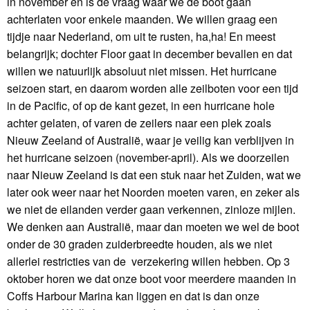
in november en is de vraag waar we de boot gaan
achterlaten voor enkele maanden. We willen graag een
tijdje naar Nederland, om uit te rusten, ha,ha! En meest
belangrijk; dochter Floor gaat in december bevallen en dat
willen we natuurlijk absoluut niet missen. Het hurricane
seizoen start, en daarom worden alle zeilboten voor een tijd
in de Pacific, of op de kant gezet, in een hurricane hole
achter gelaten, of varen de zeilers naar een plek zoals
Nieuw Zeeland of Australië, waar je veilig kan verblijven in
het hurricane seizoen (november-april). Als we doorzeilen
naar Nieuw Zeeland is dat een stuk naar het Zuiden, wat we
later ook weer naar het Noorden moeten varen, en zeker als
we niet de eilanden verder gaan verkennen, zinloze mijlen.
We denken aan Australië, maar dan moeten we wel de boot
onder de 30 graden zuiderbreedte houden, als we niet
allerlei restricties van de verzekering willen hebben. Op 3
oktober horen we dat onze boot voor meerdere maanden in
Coffs Harbour Marina kan liggen en dat is dan onze