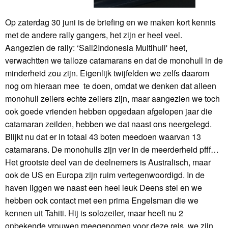
Op zaterdag 30 juni is de briefing en we maken kort kennis
met de andere rally gangers, het zijn er heel veel.
Aangezien de rally: ‘Sail2Indonesia Multihull' heet,
verwachtten we talloze catamarans en dat de monohull in de
minderheid zou zijn. Eigenlijk twijfelden we zelfs daarom
nog om hieraan mee te doen, omdat we denken dat alleen
monohull zeilers echte zeilers zijn, maar aangezien we toch
ook goede vrienden hebben opgedaan afgelopen jaar die
catamaran zeilden, hebben we dat naast ons neergelegd.
Blijkt nu dat er in totaal 43 boten meedoen waarvan 13
catamarans. De monohulls zijn ver in de meerderheid pfff…
Het grootste deel van de deelnemers is Australisch, maar
ook de US en Europa zijn ruim vertegenwoordigd. In de
haven liggen we naast een heel leuk Deens stel en we
hebben ook contact met een prima Engelsman die we
kennen uit Tahiti. Hij is solozeiler, maar heeft nu 2
onbekende vrouwen meegenomen voor deze reis, we zijn