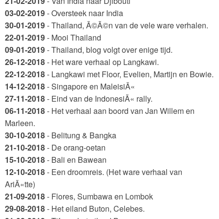
21-02-2019
- Van India naar Djibouti
03-02-2019
- Oversteek naar India
30-01-2019
- Thailand, Ã©Ã©n van de vele ware verhalen.
22-01-2019
- Mooi Thailand
09-01-2019
- Thailand, blog volgt over enige tijd.
26-12-2018
- Het ware verhaal op Langkawi.
22-12-2018
- Langkawi met Floor, Evelien, Martijn en Bowie.
14-12-2018
- Singapore en MaleisiÃ«
27-11-2018
- Eind van de IndonesiÃ« rally.
06-11-2018
- Het verhaal aan boord van Jan Willem en
Marleen.
30-10-2018
- Belitung & Bangka
21-10-2018
- De orang-oetan
15-10-2018
- Bali en Bawean
12-10-2018
- Een droomreis. (Het ware verhaal van
AriÃ«tte)
21-09-2018
- Flores, Sumbawa en Lombok
29-08-2018
- Het eiland Buton, Celebes.