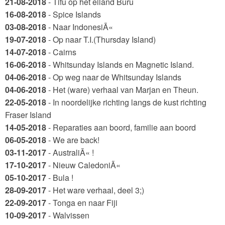
21-08-2018
- Tifu op het eiland Buru
16-08-2018
- Spice Islands
03-08-2018
- Naar IndonesiÃ«
19-07-2018
- Op naar T.I.(Thursday Island)
14-07-2018
- Cairns
16-06-2018
- Whitsunday Islands en Magnetic Island.
04-06-2018
- Op weg naar de Whitsunday Islands
04-06-2018
- Het (ware) verhaal van Marjan en Theun.
22-05-2018
- In noordelijke richting langs de kust richting
Fraser Island
14-05-2018
- Reparaties aan boord, familie aan boord
06-05-2018
- We are back!
03-11-2017
- AustraliÃ« !
17-10-2017
- Nieuw CaledoniÃ«
05-10-2017
- Bula !
28-09-2017
- Het ware verhaal, deel 3;)
22-09-2017
- Tonga en naar Fiji
10-09-2017
- Walvissen